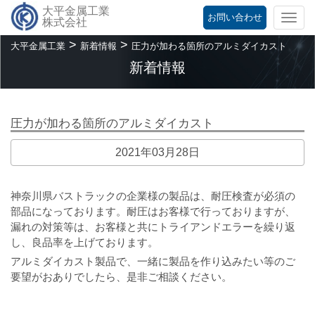
大平金属工業
お問い合わせ
Togg
株式会社
navi
>
>
大平金属工業
新着情報
圧力が加わる箇所のアルミダイカスト
新着情報
圧力が加わる箇所のアルミダイカスト
2021年03月28日
神奈川県バストラックの企業様の製品は、耐圧検査が必須の
部品になっております。耐圧はお客様で行っておりますが、
漏れの対策等は、お客様と共にトライアンドエラーを繰り返
し、良品率を上げております。
アルミダイカスト製品で、一緒に製品を作り込みたい等のご
要望がおありでしたら、是非ご相談ください。