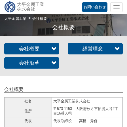
大平金属工業
お問い合わせ
Togg
株式会社
navi
>
大平金属工業
会社概要
会社概要
会社概要
経営理念
会社沿革
会社概要
社名
大平金属工業株式会社
〒573-1153 大阪府枚方市招提大谷2丁
住所
目16番30号
代表
代表取締役 高橋 秀併