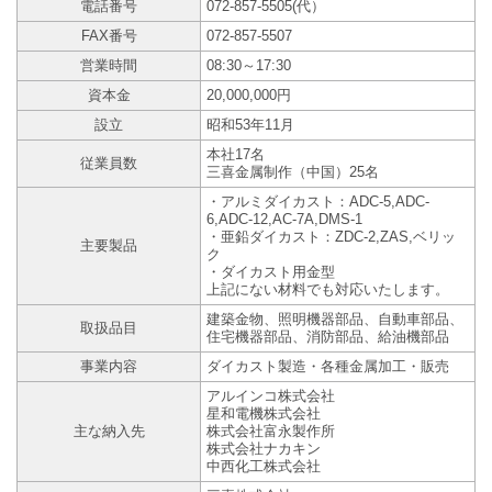
電話番号
072-857-5505(代）
FAX番号
072-857-5507
営業時間
08:30～17:30
資本金
20,000,000円
設立
昭和53年11月
本社17名
従業員数
三喜金属制作（中国）25名
・アルミダイカスト：ADC-5,ADC-
6,ADC-12,AC-7A,DMS-1
・亜鉛ダイカスト：ZDC-2,ZAS,ベリッ
主要製品
ク
・ダイカスト用金型
上記にない材料でも対応いたします。
建築金物、照明機器部品、自動車部品、
取扱品目
住宅機器部品、消防部品、給油機部品
事業内容
ダイカスト製造・各種金属加工・販売
アルインコ株式会社
星和電機株式会社
主な納入先
株式会社富永製作所
株式会社ナカキン
中西化工株式会社