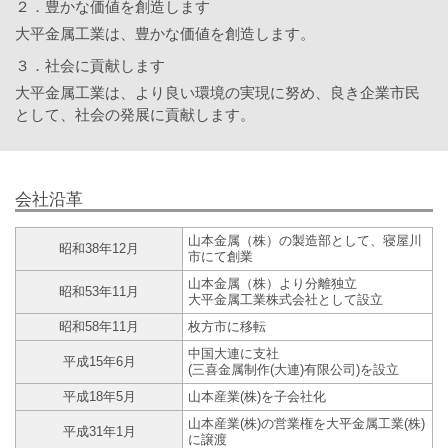
２．豊かな価値を創造します
大平金属工業は、豊かな価値を創造します。
３．社会に貢献します
大平金属工業は、より良い環境の実現に努め、良き企業市民
として、社会の発展に貢献します。
会社沿革
山本金属（株）の製造部として、寝屋川
昭和38年12月
市にて創業
山本金属（株）より分離独立
昭和53年11月
大平金属工業株式会社として設立
昭和58年11月
枚方市に移転
中国大連に支社
平成15年6月
(三喜金属制作(大連)有限公司)を設立
平成18年5月
山本産業(株)を子会社化
山本産業(株)の営業権を大平金属工業(株)
平成31年1月
に譲渡