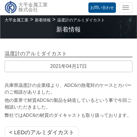
大平金属工業
お問い合わせ
Togg
株式会社
navi
>
>
大平金属工業
新着情報
温度計のアルミダイカスト
新着情報
温度計のアルミダイカスト
2021年04月17日
兵庫県温度計の企業様より、ADC6の熱電対のケースとカバー
のご相談がありました。
他の業界で材質ADC6の製品を鋳造しているという事で今回ご
相談いただきました。
弊社ではADC6の材質のダイキャストも取り扱っております。
< LEDのアルミダイカスト