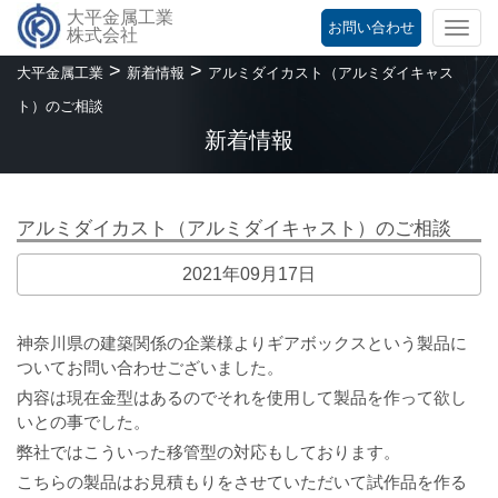
大平金属工業
お問い合わせ
Togg
株式会社
navi
>
>
大平金属工業
新着情報
アルミダイカスト（アルミダイキャス
ト）のご相談
新着情報
アルミダイカスト（アルミダイキャスト）のご相談
2021年09月17日
神奈川県の建築関係の企業様よりギアボックスという製品に
ついてお問い合わせございました。
内容は現在金型はあるのでそれを使用して製品を作って欲し
いとの事でした。
弊社ではこういった移管型の対応もしております。
こちらの製品はお見積もりをさせていただいて試作品を作る