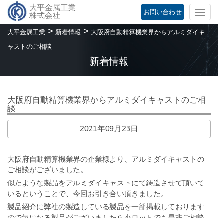
大平金属工業
お問い合わせ
Togg
株式会社
navi
>
>
大平金属工業
新着情報
大阪府自動精算機業界からアルミダイキ
ャストのご相談
新着情報
大阪府自動精算機業界からアルミダイキャストのご相
談
2021年09月23日
大阪府自動精算機業界の企業様より、アルミダイキャストの
ご相談がございました。
似たような製品をアルミダイキャストにて鋳造させて頂いて
いるということで、今回お引き合い頂きました。
製品紹介に弊社の製造している製品を一部掲載しております
ので気になる製品がございましたら小ロットでも是非ご相談