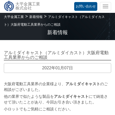
大平金属工業
お問い合わせ
Togg
株式会社
navi
>
>
大平金属工業
新着情報
アルミダイキャスト（アルミダイカス
ト）大阪府電動工具業界からのご相談
新着情報
アルミダイキャスト（アルミダイカスト）大阪府電動
工具業界からのご相談
2022年01月07日
大阪府電動工具業界の企業様より、
アルミダイキャスト
のご
相談がございました。
他の業界で似たような製品を
アルミダイキャスト
にて鋳造さ
せて頂いたことがあり、今回お引き合い頂きました。
小ロットでもご気軽にご相談ください。