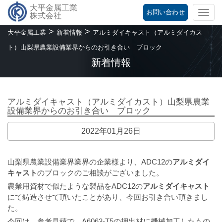
大平金属工業
お問い合わせ
Togg
株式会社
navi
>
>
大平金属工業
新着情報
アルミダイキャスト（アルミダイカス
ト）山梨県農業設備業界からのお引き合い ブロック
新着情報
アルミダイキャスト（アルミダイカスト）山梨県農業
設備業界からのお引き合い ブロック
2022年01月26日
山梨県農業設備業界業界の企業様より、ADC12の
アルミダイ
キャスト
のブロックのご相談がございました。
農業用資材で似たような製品をADC12の
アルミダイキャスト
にて鋳造させて頂いたことがあり、今回お引き合い頂きまし
た。
今回は、参考見積で、A6063-T5の押出材に機械加工したもの