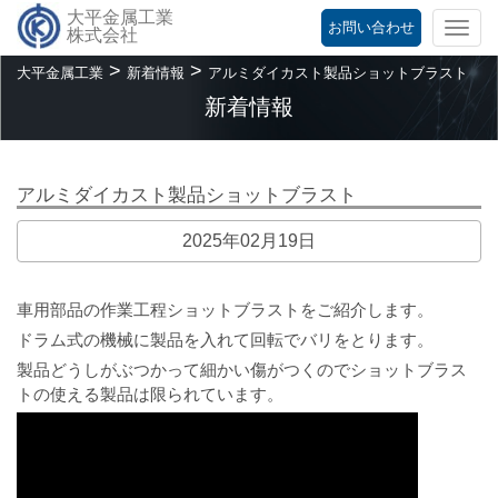
大平金属工業
お問い合わせ
Togg
株式会社
navi
>
>
大平金属工業
新着情報
アルミダイカスト製品ショットブラスト
新着情報
アルミダイカスト製品ショットブラスト
2025年02月19日
車用部品の作業工程ショットブラストをご紹介します。
ドラム式の機械に製品を入れて回転でバリをとります。
製品どうしがぶつかって細かい傷がつくのでショットブラス
トの使える製品は限られています。